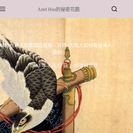
跳
Ariel Hsu的祕密花園
至
主
要
內
容
[轉] 台灣人這麼說這麼做 – 肖鋒 (大陸人如何看台灣人，
犀利!)
2013 年 7 月 12 日
經營與管理