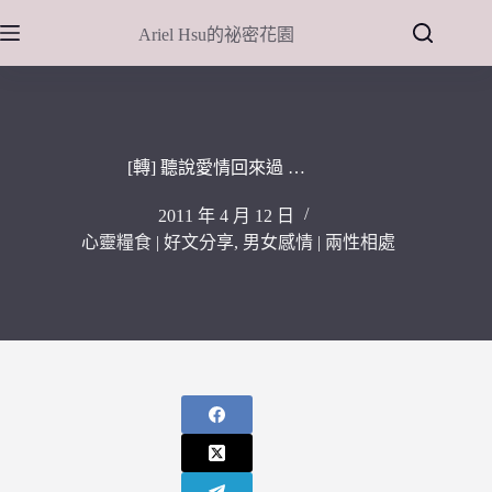
跳
Ariel Hsu的祕密花園
至
主
要
內
容
[轉] 聽說愛情回來過 …
2011 年 4 月 12 日
心靈糧食 | 好文分享
,
男女感情 | 兩性相處