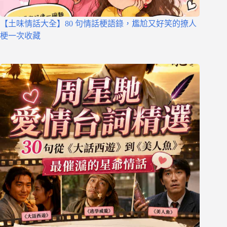
【土味情話大全】80 句情話梗語錄，尷尬又好笑的撩人
梗一次收藏