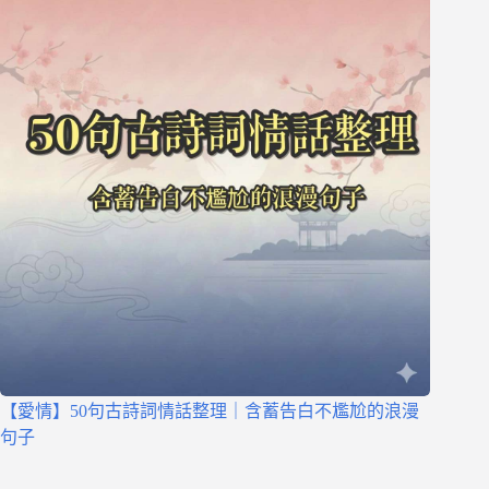
【愛情】50句古詩詞情話整理｜含蓄告白不尷尬的浪漫
句子