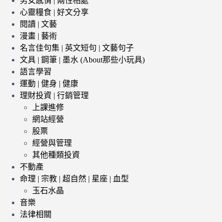
男女感情 | 兩性相處
心靈糧食 | 好文分享
閱讀 | 文藝
漫畫 | 藝術
名言佳句集 | 英文短句 | 文藝句子
文具 | 鋼筆 | 墨水 (About那些小玩具)
語言學習
運動 | 健身 | 健康
理財投資 | 行銷管理
上課進修
網站經營
股票
經營與管理
其他種類投資
不動產
命理 | 宗教 | 超自然 | 星座 | 血型
玉石水晶
音樂
法律相關