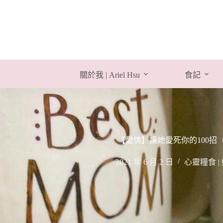
跳
至
主
要
內
容
關於我 | Ariel Hsu
食記
【愛情】讓她愛死你的100招
2021 年 6 月 2 日
心靈糧食 |