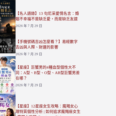
【名人語錄】13 句尼采愛情名言：婚
姻不幸福不是缺乏愛，而是缺乏友誼
2026 年 7 月 29 日
【手機號碼吉凶怎麼看？】易經數字
吉凶與人際、財運的影響
2026 年 7 月 29 日
【星座】巨蟹男的4種血型個性大不
同：A型、B型、O型、AB型巨蟹男差
在哪？
2026 年 7 月 29 日
【星座】12星座女生攻略：魔羯女心
理特質個性分析 | 如何追求魔羯座女生