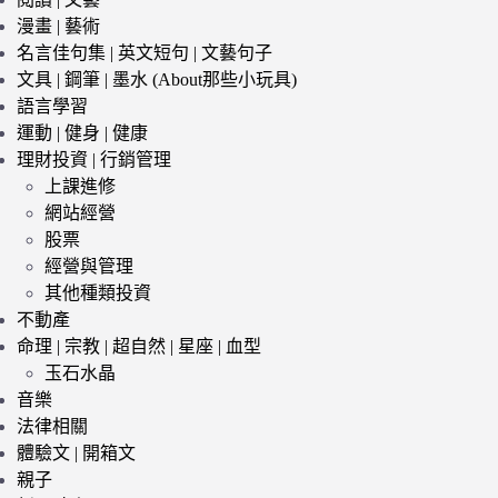
漫畫 | 藝術
名言佳句集 | 英文短句 | 文藝句子
文具 | 鋼筆 | 墨水 (About那些小玩具)
語言學習
運動 | 健身 | 健康
理財投資 | 行銷管理
上課進修
網站經營
股票
經營與管理
其他種類投資
不動產
命理 | 宗教 | 超自然 | 星座 | 血型
玉石水晶
音樂
法律相關
體驗文 | 開箱文
親子