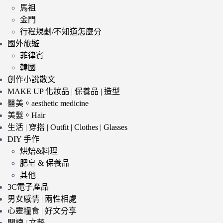
馬祖
金門
行程規劃/不知道怎麼分
國外旅遊
菲律賓
韓國
創作小說散文
MAKE UP 化妝品 | 保養品 | 造型
醫美。aesthetic medicine
美髮。Hair
生活 | 穿搭 | Outfit | Clothes | Glasses
DIY 手作
烘焙&料理
肥皂 & 保養品
其他
3C電子產品
男女感情 | 兩性相處
心靈糧食 | 好文分享
閱讀 | 文藝