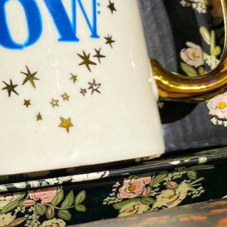
類
影評 | 電影感想
食記
台北美食
台中美食
宜蘭美食
苗栗美食
雲林美食
綠島美食
台南美食
高雄美食
馬祖美食
中式料理