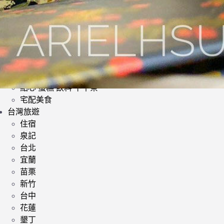
日式料理
韓式料理
歐美料理
小酌 | 餐酒館
其他異國料理
鍋類 | 火鍋 麻辣鍋 鴛鴦鍋
提供素食餐廳
點心 蛋糕 飲料 下午茶
宅配美食
台灣旅遊
住宿
泉記
台北
宜蘭
苗栗
新竹
台中
花蓮
墾丁