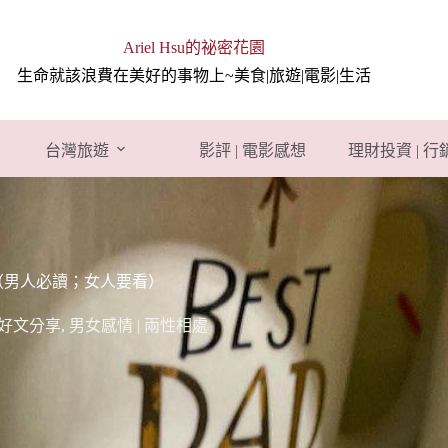
Ariel Hsu的祕密花園
生命就該浪費在美好的事物上~美食|旅遊|電影|生活
台灣旅遊
影評 | 電影感想
理財投資 | 
（男人必讀；女人要看）
 好文分享
,
男女感情 | 兩性相處