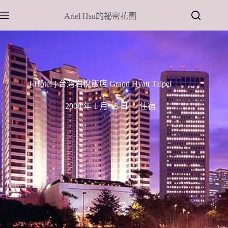
跳
Ariel Hsu的祕密花園
至
主
要
內
容
[ Hotel ] 台灣君悅飯店 Grand Hyatt Taipei
2008 年 1 月 13 日
住宿