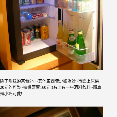
除了附送的茶包外~~其他東西皆少碰為妙~市面上原價
20元的可樂~這邊要賣160元!!右上有一些酒料飲料~還真
是小巧可愛!