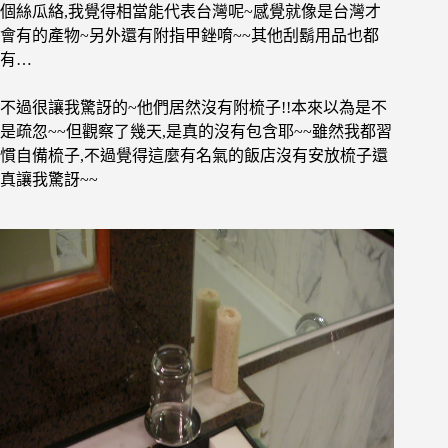
個絲瓜絡,我覺得相當能代表台灣呢~感覺就像是台灣才
會有的產物~另外還有附指甲銼唷~~其他刮鬍用品也都
有…
不過很讓我驚訝的~他們居然沒有附梳子!!本來以為是不
是疏忽~~但觀察了幾天,是真的沒有包含耶~~雖然我都習
慣自備梳子,不過覺得這麼有名氣的飯店沒有安放梳子還
真讓我驚訝~~